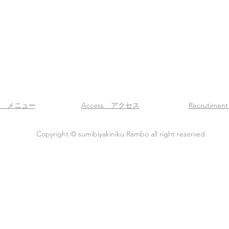
u メニュー
Access アクセス
Recrutime
Copyright © sumibiyakiniku Rambo all right reserved.